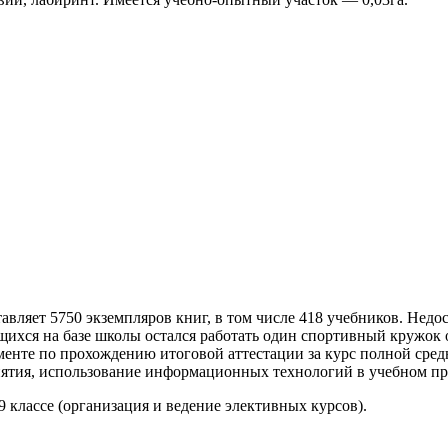
тавляет 5750 экземпляров книг, в том числе 418 учебников. Не
щихся на базе школы остался работать один спортивный кружок о
менте по прохождению итоговой аттестации за курс полной сре
нятия, использование информационных технологий в учебном пр
9 классе (организация и ведение элективных курсов).