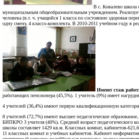
В с. Ковалево школа
муниципальным общеобразовательным учреждением. Реализует п
человека (в.т. ч. учащийся 1 класса по состоянию здоровья п
одну смену, 4 классо-комплекта. В 2010-2011 учебном году в р
Имеют
стаж
рабо
работающих пенсионера (45,5%). 1 учитель (9%) имеет нагруд
4 учителей (36,4%) имеют первую квалификационную категори
8 учителей (72,7%) имеют высшее педагогическое образование,
БИПКРО 3 учителя (40%). Средний возраст педагогического
школы составляет 1429 кв.м. Классных комнат, кабинетов-621,6
11 классных комнат и учебных кабинетов. Кабинет информатики
спортивный городок: волейбольная площадка, полоса препятст