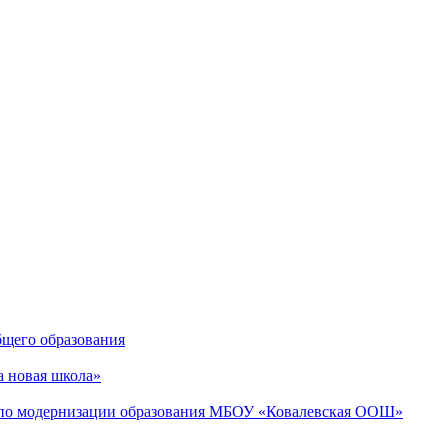
бщего образования
 новая школа»
 по модернизации образования МБОУ «Ковалевская ООШ»