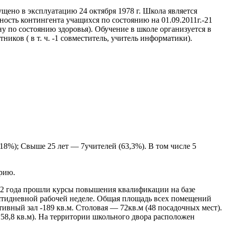
ущено в эксплуатацию 24 октября 1978 г. Школа является
сть контингента учащихся по состоянию на 01.09.2011г.-21
ну по состоянию здоровья). Обучение в школе организуется в
иков ( в т. ч. -1 совместитель, учитель информатики).
 (18%); Свыше 25 лет — 7учителей (63,3%). В том числе 5
рию.
ие 2 года прошли курсы повышения квалификации на базе
идневной рабочей неделе. Общая площадь всех помещений
тивный зал -189 кв.м. Столовая — 72кв.м (48 посадочных мест).
 58,8 кв.м). На территории школьного двора расположен