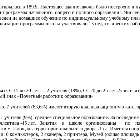
 открылась в 1893г. Настоящее здание школы было построено и п
рограммы начального, общего и полного образования. Численно
ереведен на домашнее обучение по индивидуальному учебному пла
еализации программы школы участвовало 13 педагогических работн
ты
:
От 15 до 20 лет — 2 учителя (18%); От 20 до 25 лет-2учителя
ный знак «Почетный работник образования».
ю, 7 учителей (63,6%) имеют вторую квалификационную катего
 1 учитель (9%)- среднее специальное образование. За последн
 коллектива -45 лет. Занятия в школе организованы по пят
 кв.м. Площадь территории школьного двора -1 га. Имеется спор
: 6 компьютеров, 2 сканера, 2 принтера, Музей (общая площадь
вий, лабиринт. Имеется учебно-опытный участок — 0,03га.